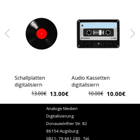
Schallplatten
Audio Kassetten
digitalisiern
digitalisiern
13.00€
10.00€
13.00€
10.00€
Analoge Medien
D
igitalisierung
Donauwörther Str. 82
86154 Augsburg
0821- 79 661 280 Tel.