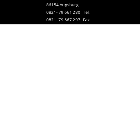
86154 Augsburg
0821- 79 661 280 Tel.
0821- 79 667 297 Fax
info@analogemedien-
digitalisierung.de