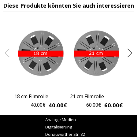
Diese Produkte könnten Sie auch interessieren
18 cm Filmrolle
21 cm Filmrolle
25 cm
40.00€
60.00€
40.00€
60.00€
Analoge Medien
D
igitalisierung
Donauwörther Str. 82